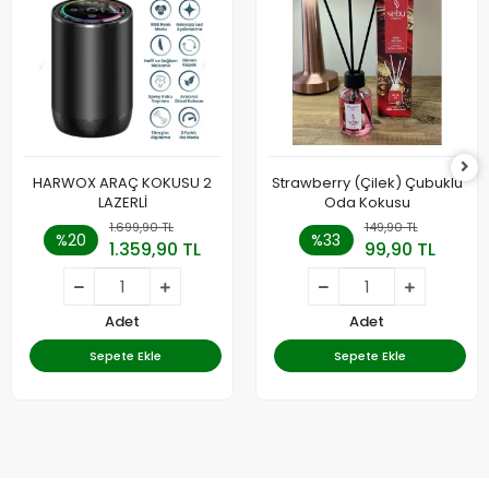
HARWOX ARAÇ KOKUSU 2
Strawberry (Çilek) Çubuklu
LAZERLİ
Oda Kokusu
1.699,90 TL
149,90 TL
%20
%33
1.359,90 TL
99,90 TL
Adet
Adet
Sepete Ekle
Sepete Ekle