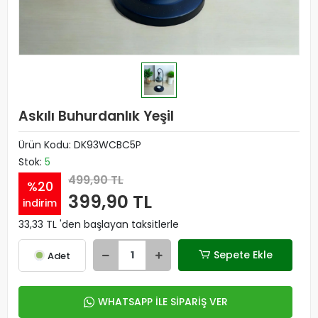
Askılı Buhurdanlık Yeşil
Ürün Kodu:
DK93WCBC5P
Stok:
5
499,90 TL
%20
399,90 TL
indirim
33,33 TL 'den başlayan taksitlerle
Sepete Ekle
Adet
WHATSAPP İLE SİPARİŞ VER