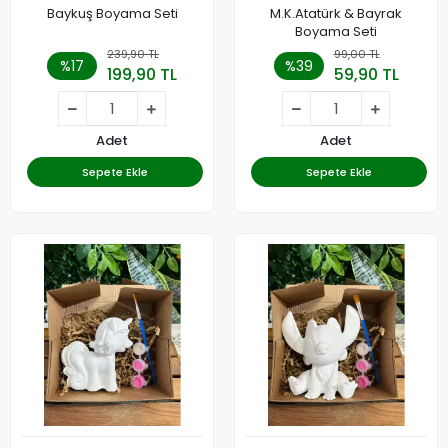
Baykuş Boyama Seti
M.K.Atatürk & Bayrak
Boyama Seti
239,90 TL
99,00 TL
%17
%39
199,90 TL
59,90 TL
Adet
Adet
Sepete Ekle
Sepete Ekle