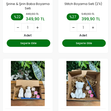
Şirine & Şirin Baba Boyama
Stitch Boyama Seti (2'li)
Seti
449,90 TL
549,90 TL
%22
%27
349,90 TL
399,90 TL
Adet
Adet
Sepete Ekle
Sepete Ekle