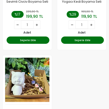
Sevimli Civciv Boyama Seti
Yogacı Kedi Boyama Seti
239,90 TL
169,90 TL
%17
%29
199,90 TL
119,90 TL
Adet
Adet
Sepete Ekle
Sepete Ekle