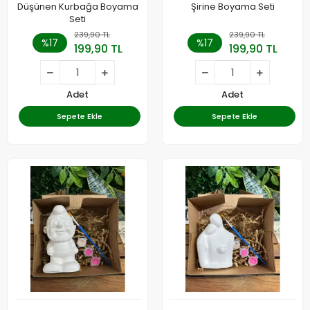
Düşünen Kurbağa Boyama
Şirine Boyama Seti
Seti
239,90 TL
239,90 TL
%17
%17
199,90 TL
199,90 TL
Adet
Adet
Sepete Ekle
Sepete Ekle