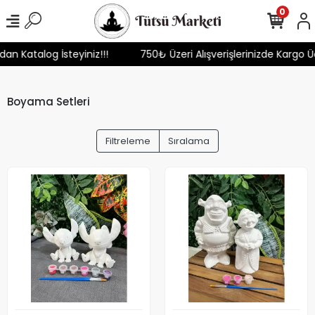
0
mızdan Katalog İsteyiniz!!!
750₺ Üzeri Alışverişlerinizde Karg
Boyama Setleri
Filtreleme
Sıralama