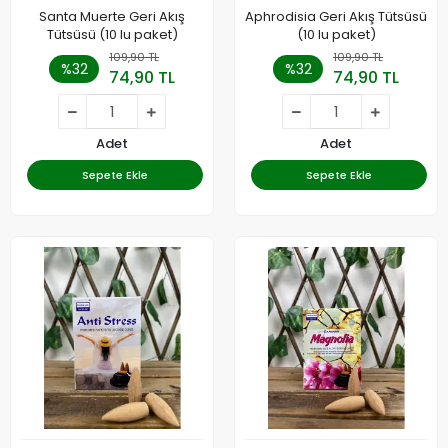
Santa Muerte Geri Akış
Aphrodisia Geri Akış Tütsüsü
Tütsüsü (10 lu paket)
(10 lu paket)
109,90 TL
109,90 TL
%32
%32
74,90 TL
74,90 TL
Adet
Adet
Sepete Ekle
Sepete Ekle