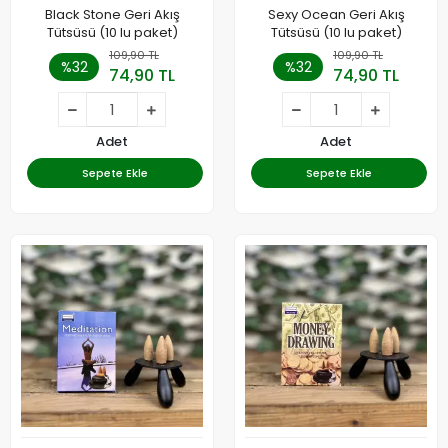
Black Stone Geri Akış
Sexy Ocean Geri Akış
Tütsüsü (10 lu paket)
Tütsüsü (10 lu paket)
109,90 TL
109,90 TL
%32
%32
74,90 TL
74,90 TL
Adet
Adet
Sepete Ekle
Sepete Ekle