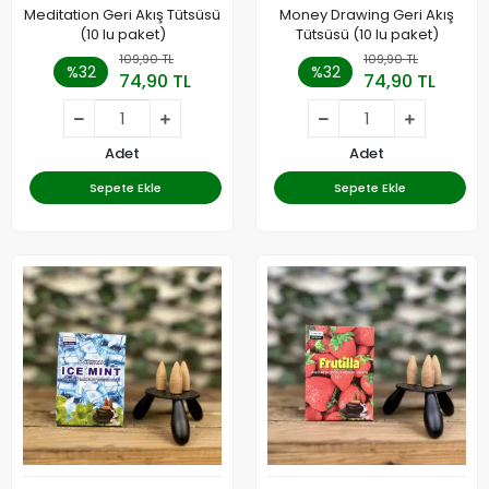
Meditation Geri Akış Tütsüsü
Money Drawing Geri Akış
(10 lu paket)
Tütsüsü (10 lu paket)
109,90 TL
109,90 TL
%32
%32
74,90 TL
74,90 TL
Adet
Adet
Sepete Ekle
Sepete Ekle