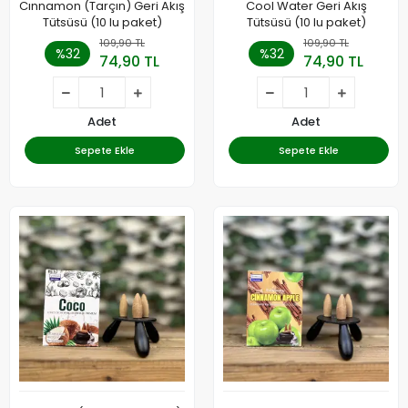
Cınnamon (Tarçın) Geri Akış
Cool Water Geri Akış
Tütsüsü (10 lu paket)
Tütsüsü (10 lu paket)
109,90 TL
109,90 TL
%32
%32
74,90 TL
74,90 TL
Adet
Adet
Sepete Ekle
Sepete Ekle