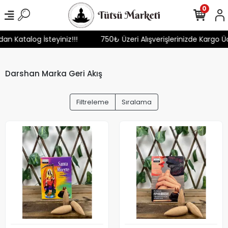
0
mızdan Katalog İsteyiniz!!!
750₺ Üzeri Alışverişlerinizde Karg
Darshan Marka Geri Akış
Filtreleme
Sıralama