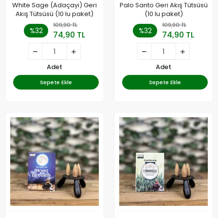
White Sage (Adaçayı) Geri
Palo Santo Geri Akış Tütsüsü
Akış Tütsüsü (10 lu paket)
(10 lu paket)
109,90 TL
109,90 TL
%32
%32
74,90 TL
74,90 TL
Adet
Adet
Sepete Ekle
Sepete Ekle