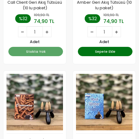
Call Client Geri Akış Tütsüsü
Amber Geri Akış Tütsüsü (10
(10 lu paket)
lu paket)
109,90 TL
109,90 TL
%32
%32
74,90 TL
74,90 TL
Adet
Adet
Stokta Yok
Sepete Ekle