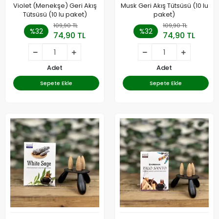
Violet (Menekşe) Geri Akış
Musk Geri Akış Tütsüsü (10 lu
Tütsüsü (10 lu paket)
paket)
109,90 TL
109,90 TL
%32
%32
74,90 TL
74,90 TL
Adet
Adet
Sepete Ekle
Sepete Ekle