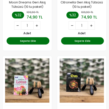
Moon Dreams Geri Akış
Citronella Geri Akış Tütsüsü
Tütsüsü (10 lu paket)
(10 lu paket)
109,90 TL
109,90 TL
%32
%32
74,90 TL
74,90 TL
Adet
Adet
Sepete Ekle
Sepete Ekle