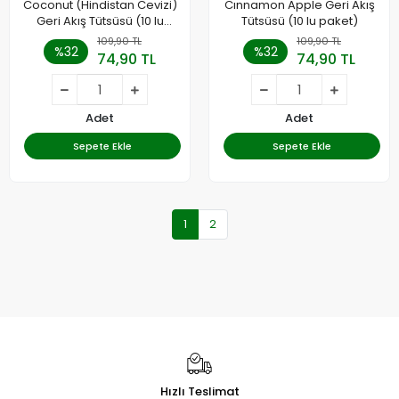
Coconut (Hindistan Cevizi)
Cınnamon Apple Geri Akış
Geri Akış Tütsüsü (10 lu
Tütsüsü (10 lu paket)
paket)
109,90 TL
109,90 TL
%32
%32
74,90 TL
74,90 TL
Adet
Adet
Sepete Ekle
Sepete Ekle
1
2
Hızlı Teslimat