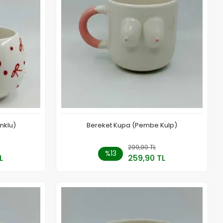
onklu)
Bereket Kupa (Pembe Kulp)
 Ekle
299,90 TL
Sepete Ekle
%13
L
259,90 TL
Adet