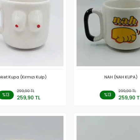
ket Kupa (Kırmızı Kulp)
NAH (NAH KUPA)
299,90 TL
Sepete Ekle
299,90 TL
Sepete
%13
%13
259,90 TL
259,90 T
Adet
Adet