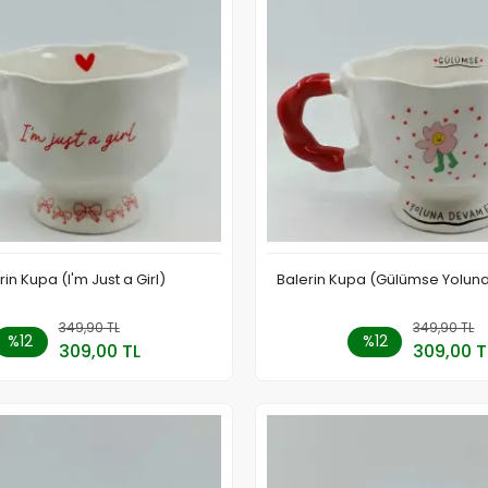
rin Kupa (I'm Just a Girl)
Balerin Kupa (Gülümse Yolun
349,90 TL
Sepete Ekle
349,90 TL
Stokt
%12
%12
309,00 TL
309,00 T
Adet
Adet