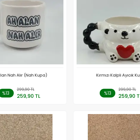
lan Nah Alır (Nah Kupa)
Kırmızı Kalpli Ayıcık K
299,90 TL
Sepete Ekle
299,90 TL
Sepete
%13
%13
259,90 TL
259,90 T
Adet
Adet