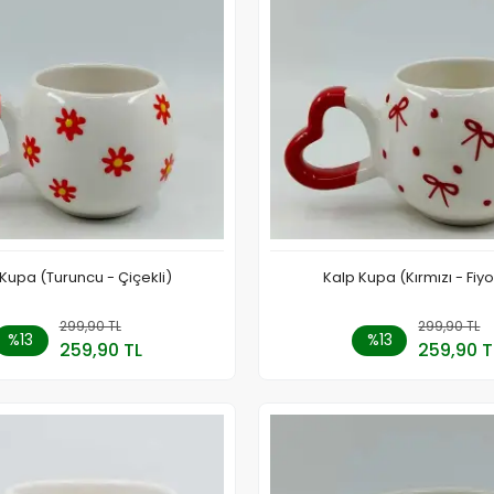
Kupa (Turuncu - Çiçekli)
Kalp Kupa (Kırmızı - Fiy
299,90 TL
Sepete Ekle
299,90 TL
Sepete
%13
%13
259,90 TL
259,90 T
Adet
Adet