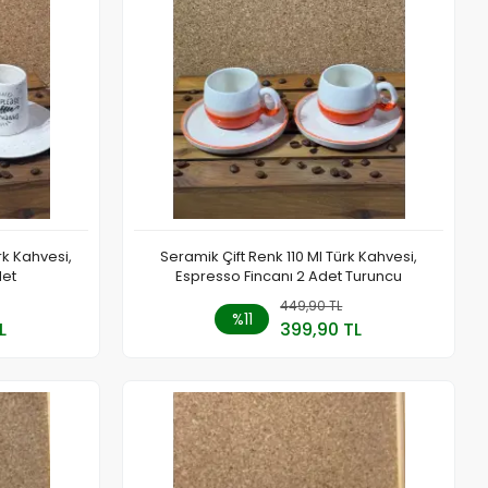
rk Kahvesi,
Seramik Çift Renk 110 Ml Türk Kahvesi,
det
Espresso Fincanı 2 Adet Turuncu
 Ekle
449,90 TL
Sepete Ekle
%11
L
399,90 TL
Adet