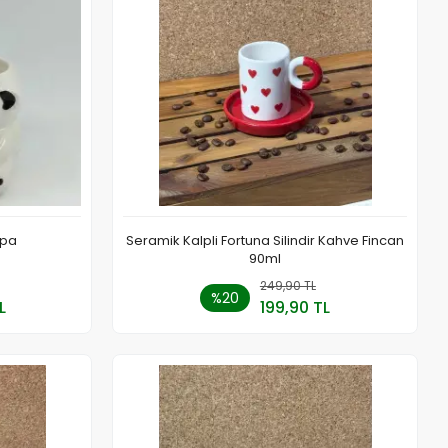
upa
Seramik Kalpli Fortuna Silindir Kahve Fincan
90ml
 Ekle
249,90 TL
Sepete Ekle
%20
L
199,90 TL
Adet