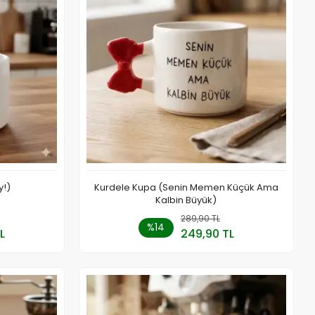
y!)
Kurdele Kupa (Senin Memen Küçük Ama
Kalbin Büyük)
a Yok
289,90 TL
Sepete Ekle
%14
L
249,90 TL
Adet