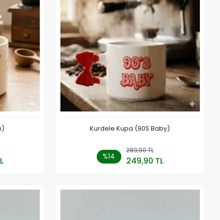
ı)
Kurdele Kupa (90S Baby)
 Ekle
289,90 TL
Sepete Ekle
%14
L
249,90 TL
Adet