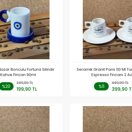
azar Bonculu Fortuna Silindir
Seramik Granit Paris 110 Ml Tü
Kahve Fincan 90ml
Espresso Fincanı 2 A
249,90 TL
Sepete Ekle
449,90 TL
Sepete
%20
%11
199,90 TL
399,90 T
Adet
Adet