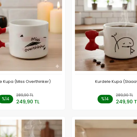
e Kupa (Miss Overthinker)
Kurdele Kupa (Slaaa
289,90 TL
Sepete Ekle
289,90 TL
Stokt
%14
%14
249,90 TL
249,90 T
Adet
Adet