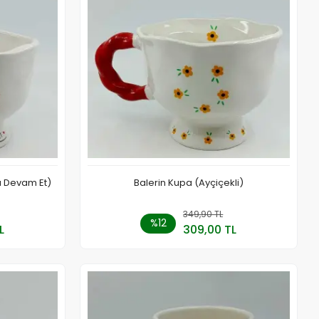
a Devam Et)
Balerin Kupa (Ayçiçekli)
a Yok
349,90 TL
Sepete Ekle
%12
L
309,00 TL
Adet