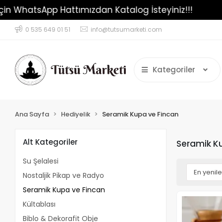
 Siparişler İçin WhatsApp Hattımızdan Katalog İsteyin
0 535 649 01 51
info@tutsumarketi.com
Kategoriler
Ana Sayfa
Hediyelik
Seramik Kupa ve Fincan
Alt Kategoriler
Seramik K
Su Şelalesi
Nostaljik Pikap ve Radyo
Seramik Kupa ve Fincan
Kültablası
Biblo & Dekorafit Obje