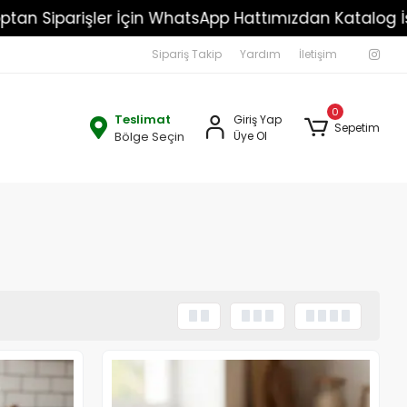
iz!!!
Toptan Siparişler İçin WhatsApp Hattımızdan
Sipariş Takip
Yardım
İletişim
0
Teslimat
Giriş Yap
Sepetim
Bölge Seçin
Üye Ol