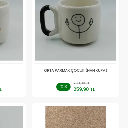
ORTA PARMAK ÇOCUK (NAH KUPA)
 Ekle
299,90 TL
Sepete Ekle
%13
L
259,90 TL
Adet