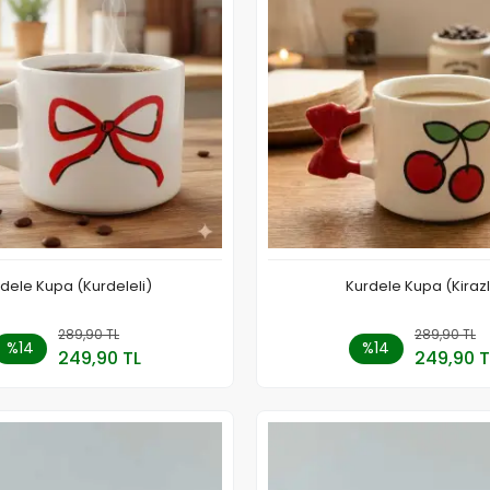
dele Kupa (Kurdeleli)
Kurdele Kupa (Kirazl
289,90 TL
Sepete Ekle
289,90 TL
Sepete
%14
%14
249,90 TL
249,90 T
Adet
Adet