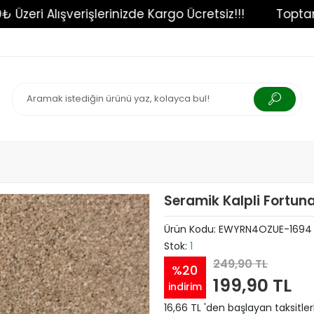
750₺ Üzeri Alışverişlerinizde Kargo Ücretsiz!!!
Seramik Kalpli Fortuna
Ürün Kodu:
EWYRN4OZUE-1694
Stok:
1
249,90 TL
%20
199,90 TL
indirim
16,66 TL 'den başlayan taksitler