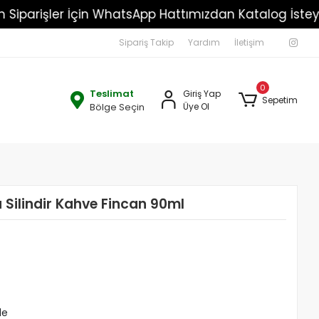
Toptan Siparişler İçin WhatsApp Hattımızdan Katalog
Sipariş Takip
Yardım
İletişim
0
Teslimat
Giriş Yap
Sepetim
Bölge Seçin
Üye Ol
 Silindir Kahve Fincan 90ml
le