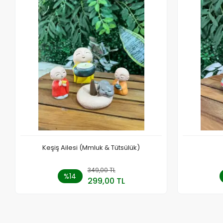
Keşiş Ailesi (Mmluk & Tütsülük)
349,00 TL
Sepete Ekle
%14
299,00 TL
Adet