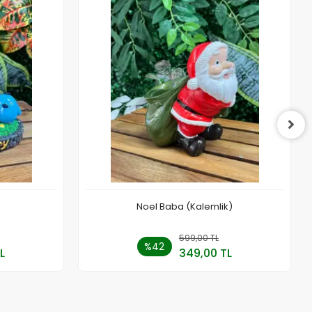
)
Noel Baba (Kalemlik)
 Ekle
599,00 TL
Sepete Ekle
%42
L
349,00 TL
Adet