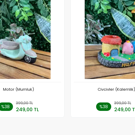
Motor (Mumluk)
Civcivler (Kalemlik
399,00 TL
Sepete Ekle
399,00 TL
Sepete
%38
%38
249,00 TL
249,00 T
Adet
Adet