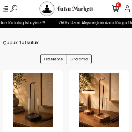
0
mızdan Katalog İsteyiniz!!!
750₺ Üzeri Alışverişlerinizde Karg
Çubuk Tütsülük
Filtreleme
Sıralama