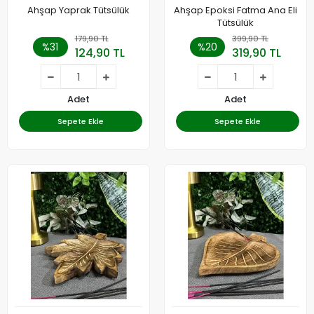
Ahşap Yaprak Tütsülük
Ahşap Epoksi Fatma Ana Eli
Tütsülük
179,90 TL
399,90 TL
%31
%20
124,90 TL
319,90 TL
Adet
Adet
Sepete Ekle
Sepete Ekle