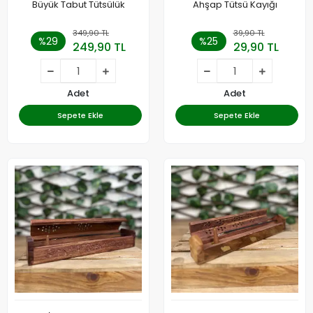
Büyük Tabut Tütsülük
Ahşap Tütsü Kayığı
349,90 TL
39,90 TL
%29
%25
249,90 TL
29,90 TL
Adet
Adet
Sepete Ekle
Sepete Ekle