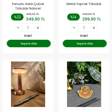
Fanuslu Askılı Çubuk
Metal Yaprak Tütsülük
Tütsülük Naturel
449,90 TL
349,90 TL
%22
%14
349,90 TL
299,90 TL
Adet
Adet
Sepete Ekle
Sepete Ekle