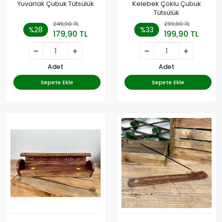
Yuvarlak Çubuk Tütsülük
Kelebek Çoklu Çubuk
Tütsülük
249,90 TL
299,90 TL
%28
%33
179,90 TL
199,90 TL
Adet
Adet
Sepete Ekle
Sepete Ekle