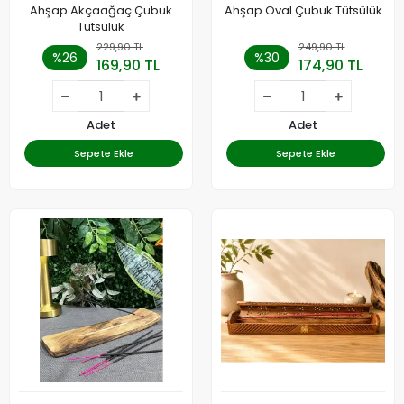
Ahşap Akçaağaç Çubuk
Ahşap Oval Çubuk Tütsülük
Tütsülük
229,90 TL
249,90 TL
%26
%30
169,90 TL
174,90 TL
Adet
Adet
Sepete Ekle
Sepete Ekle