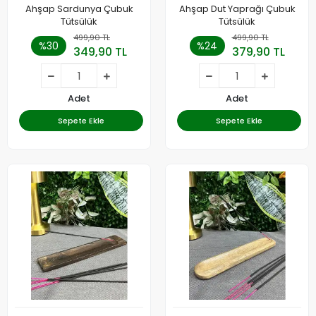
Ahşap Sardunya Çubuk
Ahşap Dut Yaprağı Çubuk
Tütsülük
Tütsülük
499,90 TL
499,90 TL
%30
%24
349,90 TL
379,90 TL
Adet
Adet
Sepete Ekle
Sepete Ekle