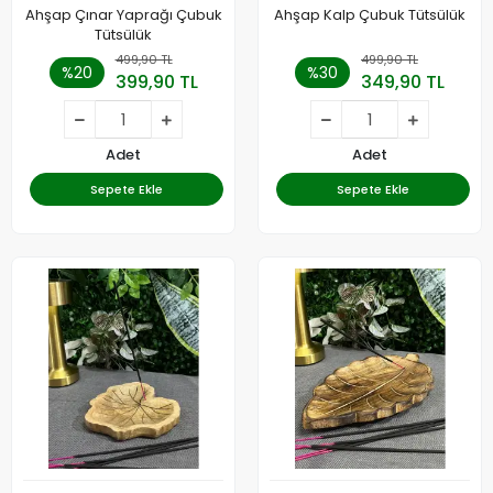
Ahşap Çınar Yaprağı Çubuk
Ahşap Kalp Çubuk Tütsülük
Tütsülük
499,90 TL
499,90 TL
%20
%30
399,90 TL
349,90 TL
Adet
Adet
Sepete Ekle
Sepete Ekle