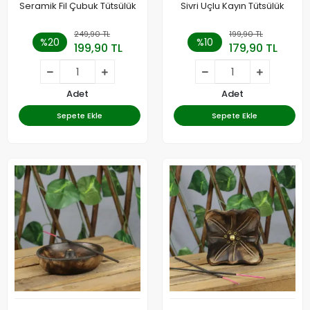
Seramik Fil Çubuk Tütsülük
Sivri Uçlu Kayın Tütsülük
249,90 TL
199,90 TL
%20
%10
199,90 TL
179,90 TL
Adet
Adet
Sepete Ekle
Sepete Ekle