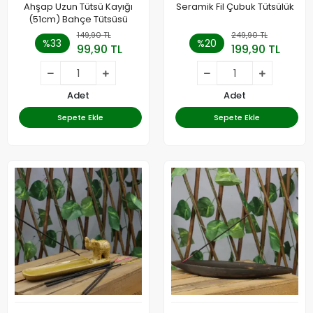
Ahşap Uzun Tütsü Kayığı
Seramik Fil Çubuk Tütsülük
(51cm) Bahçe Tütsüsü
149,90 TL
249,90 TL
%33
%20
99,90 TL
199,90 TL
Adet
Adet
Sepete Ekle
Sepete Ekle