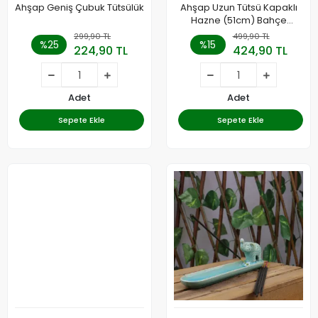
Ahşap Geniş Çubuk Tütsülük
Ahşap Uzun Tütsü Kapaklı
Hazne (51cm) Bahçe
Tütsüsü
299,90 TL
499,90 TL
%25
%15
224,90 TL
424,90 TL
Adet
Adet
Sepete Ekle
Sepete Ekle