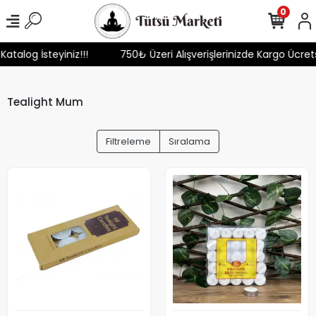
0
atalog İsteyiniz!!!
750₺ Üzeri Alışverişlerinizde Kargo Ücrets
Tealight Mum
Filtreleme
Sıralama