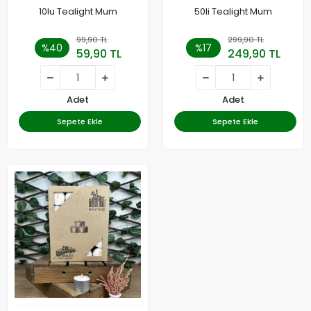
10lu Tealight Mum
50li Tealight Mum
99,90 TL
299,90 TL
%40
%17
59,90 TL
249,90 TL
Adet
Adet
Sepete Ekle
Sepete Ekle