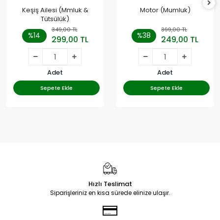
Keşiş Ailesi (Mmluk &
Motor (Mumluk)
Tütsülük)
349,00 TL
399,00 TL
%14
%38
299,00 TL
249,00 TL
Adet
Adet
Sepete Ekle
Sepete Ekle
Hızlı Teslimat
Siparişleriniz en kısa sürede elinize ulaşır.