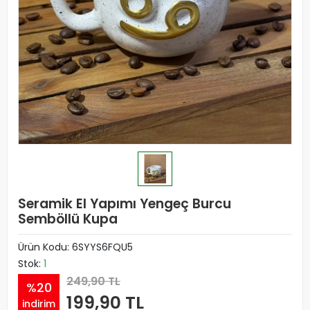
Seramik El Yapımı Yengeç Burcu
Semböllü Kupa
Ürün Kodu:
6SYYS6FQU5
Stok:
1
249,90 TL
%20
199,90 TL
indirim