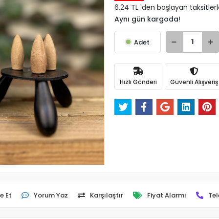
6,24 TL 'den başlayan taksitler
Aynı gün kargoda!
Adet
Hızlı Gönderi
Güvenli Alışveriş
e Et
Yorum Yaz
Karşılaştır
Fiyat Alarmı
Tel