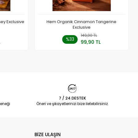
ey Exclusive
Hem Organik Cinnamon Tangerine
Exclusive
a Yok
149,90 TL
Sepete Ekle
%33
L
99,90 TL
Adet
7 / 24 DESTEK
eneği
Öneri ve şikayetlerinizi bize iletebilirsiniz.
BİZE ULAŞIN