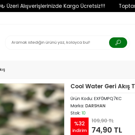
750₺ Üzeri Alışverişlerinizde Kargo Ücretsiz!!!
kış
Cool Water Geri Akış T
Ürün Kodu:
EXF0MPQ7KC
Marka:
DARSHAN
Stok:
10
109,90 TL
%32
74,90 TL
indirim