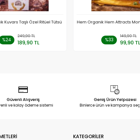
 Kuvars Taşlı Özel Ritüel Tütsü
Hem Organik Hem Attracts Mon
249,90 TL
Sepete Ekle
149,90 TL
Stokt
%24
%33
189,90 TL
99,90 T
Adet
Adet
Güvenli Alışveriş
Geniş Ürün Yelpazesi
enli ve kolay ödeme sistemi
Binlerce ürün ve kampanya seç
METLERİ
KATEGORİLER