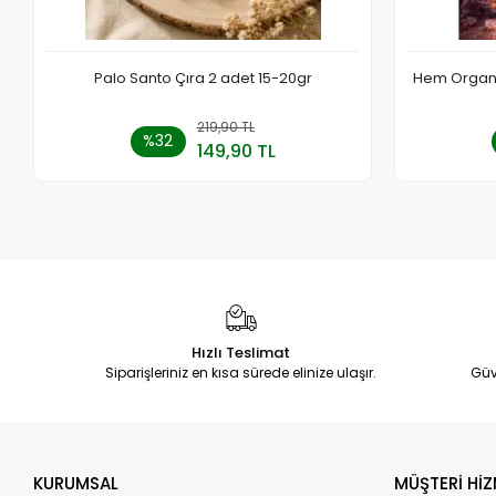
Palo Santo Çıra 2 adet 15-20gr
Hem Organik
219,90 TL
Sepete Ekle
%32
149,90 TL
Adet
Hızlı Teslimat
Siparişleriniz en kısa sürede elinize ulaşır.
Güv
KURUMSAL
MÜŞTERİ HİZ