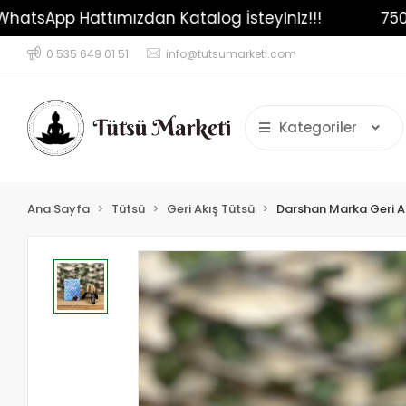
er İçin WhatsApp Hattımızdan Katalog İsteyiniz!!!
0 535 649 01 51
info@tutsumarketi.com
Kategoriler
Ana Sayfa
Tütsü
Geri Akış Tütsü
Darshan Marka Geri A