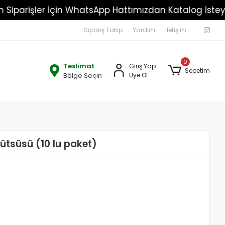
Toptan Siparişler İçin WhatsApp Hattımızdan Katalog
Sipariş Takip
Yardım
İletişim
0
Teslimat
Giriş Yap
Sepetim
Bölge Seçin
Üye Ol
ütsüsü (10 lu paket)