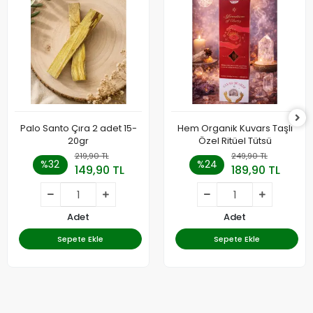
Palo Santo Çıra 2 adet 15-
Hem Organik Kuvars Taşlı
20gr
Özel Ritüel Tütsü
219,90 TL
249,90 TL
%32
%24
149,90 TL
189,90 TL
Adet
Adet
Sepete Ekle
Sepete Ekle