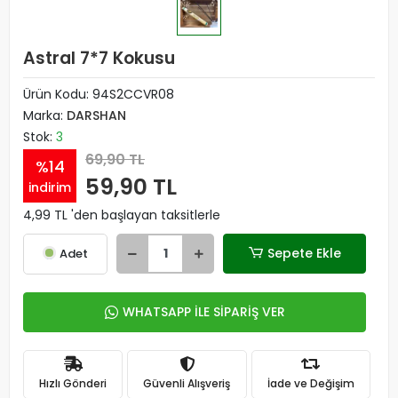
Astral 7*7 Kokusu
Ürün Kodu:
94S2CCVR08
Marka:
DARSHAN
Stok:
3
69,90 TL
%14
59,90 TL
indirim
4,99 TL 'den başlayan taksitlerle
Sepete Ekle
Adet
WHATSAPP İLE SİPARİŞ VER
Hızlı Gönderi
Güvenli Alışveriş
İade ve Değişim