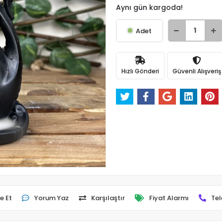
Aynı gün kargoda!
Adet
Hızlı Gönderi
Güvenli Alışveriş
e Et
Yorum Yaz
Karşılaştır
Fiyat Alarmı
Tel