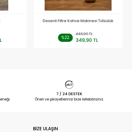
k
Desenli Filtre Kahve Makinesi Tütsülük
 Ekle
449,90 TL
Sepete Ekle
%22
L
349,90 TL
Adet
7 / 24 DESTEK
eneği
Öneri ve şikayetlerinizi bize iletebilirsiniz.
BİZE ULAŞIN