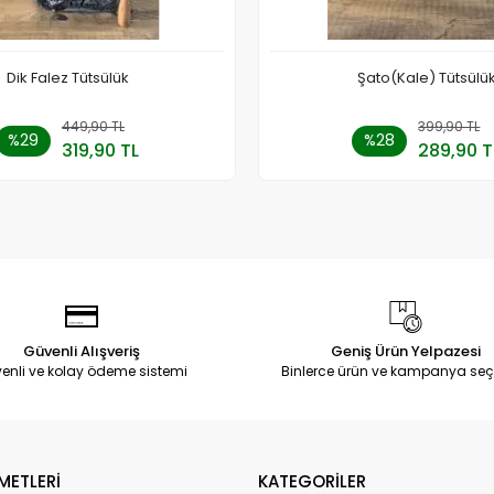
Dik Falez Tütsülük
Şato(Kale) Tütsülü
449,90 TL
Sepete Ekle
399,90 TL
Sepete
%29
%28
319,90 TL
289,90 T
Adet
Adet
Güvenli Alışveriş
Geniş Ürün Yelpazesi
enli ve kolay ödeme sistemi
Binlerce ürün ve kampanya seç
METLERİ
KATEGORİLER