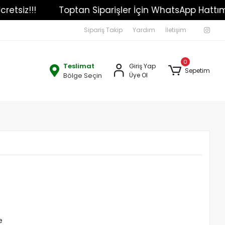
Kargo Ücretsiz!!!
Toptan Siparişler İçin WhatsApp
Sipariş Takip
Yardım
İletişim
0
Teslimat
Giriş Yap
Sepetim
Bölge Seçin
Üye Ol
e