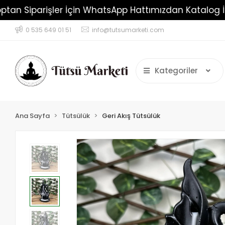
Toptan Siparişler İçin WhatsApp Hattımızdan Kat
0 535 649 01 51
info@tutsumarketi.com
Kategoriler
Ana Sayfa
Tütsülük
Geri Akış Tütsülük