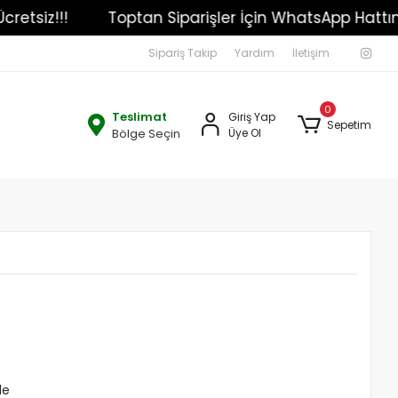
Kargo Ücretsiz!!!
Toptan Siparişler İçin WhatsApp
Sipariş Takip
Yardım
İletişim
0
Teslimat
Giriş Yap
Sepetim
Bölge Seçin
Üye Ol
le