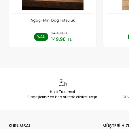
Ağaçlı Mini Dağ Tütsülük
249,90 TL
Sepete Ekle
%40
149,90 TL
Adet
Hızlı Teslimat
Siparişleriniz en kısa sürede elinize ulaşır.
Güv
KURUMSAL
MÜŞTERİ HİZ