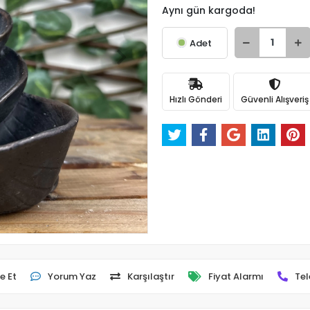
Aynı gün kargoda!
Adet
Hızlı Gönderi
Güvenli Alışveriş
e Et
Yorum Yaz
Karşılaştır
Fiyat Alarmı
Tel