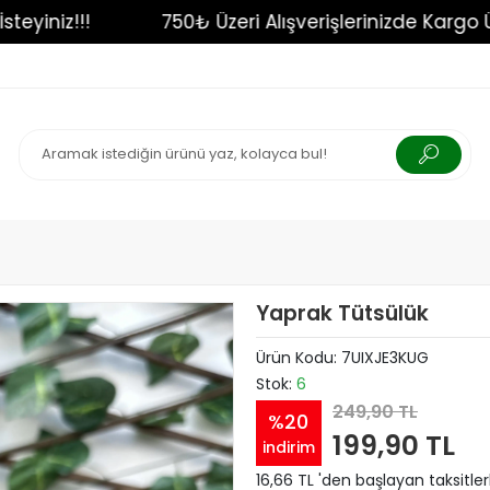
alog İsteyiniz!!!
750₺ Üzeri Alışverişlerinizde 
Yaprak Tütsülük
Ürün Kodu:
7UIXJE3KUG
Stok:
6
249,90 TL
%20
199,90 TL
indirim
16,66 TL 'den başlayan taksitler