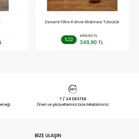
k
Desenli Filtre Kahve Makinesi Tütsülük
 Ekle
449,90 TL
Sepete Ekle
%22
L
349,90 TL
Adet
7 / 24 DESTEK
eneği
Öneri ve şikayetlerinizi bize iletebilirsiniz.
BİZE ULAŞIN