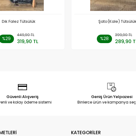
Dik Falez Tütsülük
Şato(Kale) Tütsülü
449,90 TL
Sepete Ekle
399,90 TL
Sepete
%29
%28
319,90 TL
289,90 T
Adet
Adet
Güvenli Alışveriş
Geniş Ürün Yelpazesi
enli ve kolay ödeme sistemi
Binlerce ürün ve kampanya seç
METLERİ
KATEGORİLER