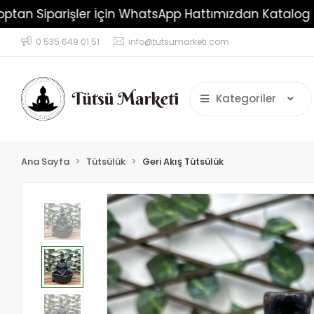
Toptan Siparişler İçin WhatsApp Hattımızdan Kat
0 535 649 01 51
info@tutsumarketi.com
Kategoriler
Ana Sayfa
Tütsülük
Geri Akış Tütsülük