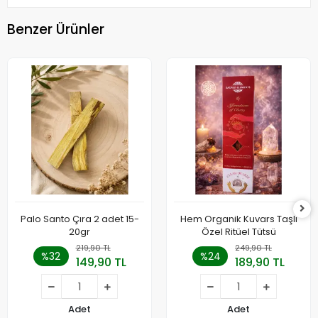
Benzer Ürünler
Palo Santo Çıra 2 adet 15-
Hem Organik Kuvars Taşlı
20gr
Özel Ritüel Tütsü
219,90 TL
249,90 TL
%32
%24
149,90 TL
189,90 TL
Adet
Adet