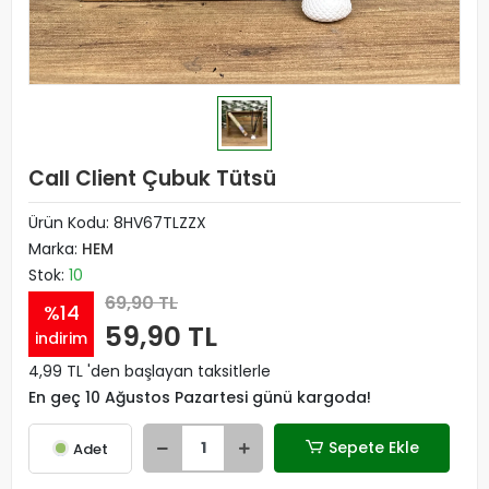
Call Client Çubuk Tütsü
Ürün Kodu:
8HV67TLZZX
Marka:
HEM
Stok:
10
69,90 TL
%14
59,90 TL
indirim
4,99 TL 'den başlayan taksitlerle
En geç 10 Ağustos Pazartesi günü kargoda!
Sepete Ekle
Adet