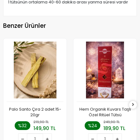
1 tütsünün ortalama 40-60 dakika arası yanma süresi vardır
Benzer Ürünler
Palo Santo Çıra 2 adet 15-
Hem Organik Kuvars Taşlı
20gr
Özel Ritüel Tütsü
219,90 TL
249,90 TL
%32
%24
149,90 TL
189,90 TL