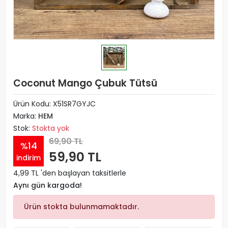
Coconut Mango Çubuk Tütsü
Ürün Kodu:
X51SR7GYJC
Marka:
HEM
Stok:
Stokta yok
69,90 TL
%14
59,90 TL
indirim
4,99 TL 'den başlayan taksitlerle
Aynı gün kargoda!
Ürün stokta bulunmamaktadır.