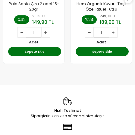
Palo Santo Çıra 2 adet 15-
Hem Organik Kuvars Taşlı
20gr
Özel Ritüel Tütsü
219,90 TL
249,90 TL
%32
%24
149,90 TL
189,90 TL
Adet
Adet
Sepete Ekle
Sepete Ekle
Hızlı Teslimat
Siparişleriniz en kısa sürede elinize ulaşır.