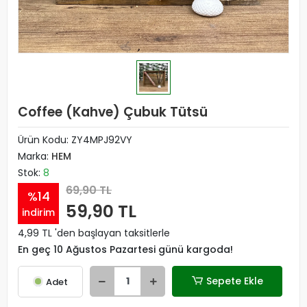
Coffee (Kahve) Çubuk Tütsü
Ürün Kodu:
ZY4MPJ92VY
Marka:
HEM
Stok:
8
69,90 TL
%14
59,90 TL
indirim
4,99 TL 'den başlayan taksitlerle
En geç 10 Ağustos Pazartesi günü kargoda!
Sepete Ekle
Adet