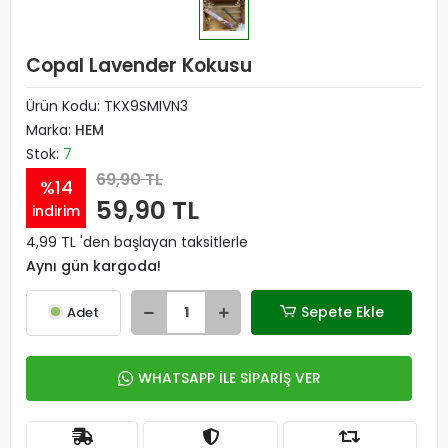
Copal Lavender Kokusu
Ürün Kodu:
TKX9SMIVN3
Marka:
HEM
Stok:
7
69,90 TL
%14
59,90 TL
indirim
4,99 TL 'den başlayan taksitlerle
Aynı gün kargoda!
Sepete Ekle
Adet
WHATSAPP İLE SİPARİŞ VER