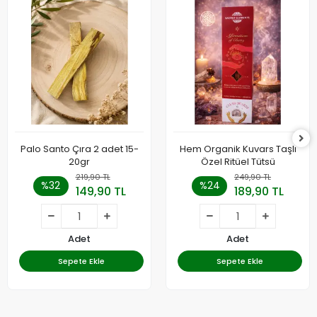
Palo Santo Çıra 2 adet 15-
Hem Organik Kuvars Taşlı
20gr
Özel Ritüel Tütsü
219,90 TL
249,90 TL
%32
%24
149,90 TL
189,90 TL
Adet
Adet
Sepete Ekle
Sepete Ekle