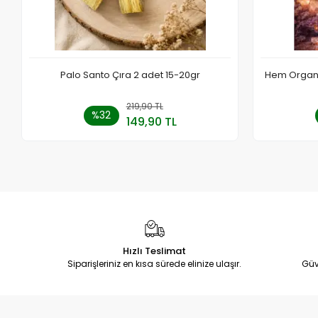
Palo Santo Çıra 2 adet 15-20gr
Hem Organik
219,90 TL
Sepete Ekle
%32
149,90 TL
Adet
Hızlı Teslimat
Siparişleriniz en kısa sürede elinize ulaşır.
Güv