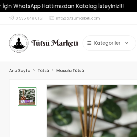
parişler İçin WhatsApp Hattımızdan Katalog İsteyiniz
0 535 649 01 51
info@tutsumarketi.com
Kategoriler
Ana Sayfa
Tütsü
Masala Tütsü