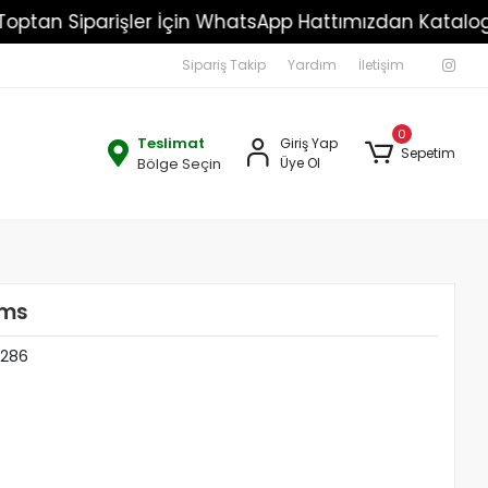
!!
Toptan Siparişler İçin WhatsApp Hattımızdan K
Sipariş Takip
Yardım
İletişim
0
Teslimat
Giriş Yap
Sepetim
Bölge Seçin
Üye Ol
Gms
1286