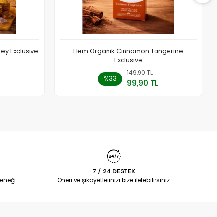
ey Exclusive
Hem Organik Cinnamon Tangerine
Exclusive
a Yok
149,90 TL
Sepete Ekle
%33
L
99,90 TL
Adet
7 / 24 DESTEK
eneği
Öneri ve şikayetlerinizi bize iletebilirsiniz.