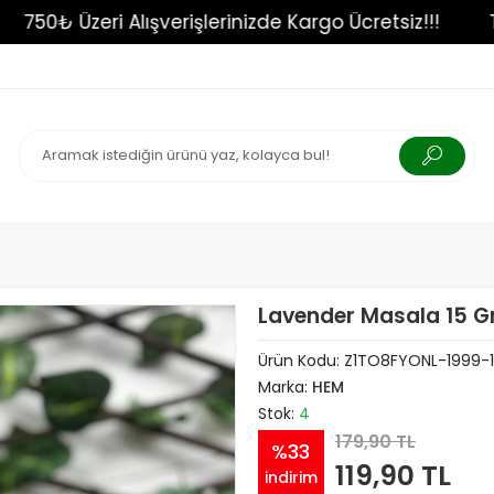
!!!
750₺ Üzeri Alışverişlerinizde Kargo Ücretsiz!
Lavender Masala 15 
Ürün Kodu:
Z1TO8FYONL-1999-
Marka:
HEM
Stok:
4
179,90 TL
%33
119,90 TL
indirim