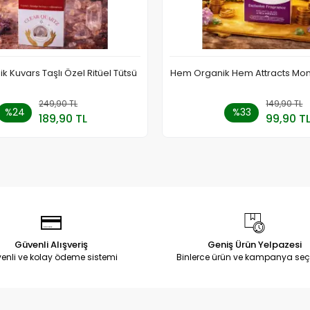
 Kuvars Taşlı Özel Ritüel Tütsü
Hem Organik Hem Attracts Mon
249,90 TL
Sepete Ekle
149,90 TL
Stokt
%24
%33
189,90 TL
99,90 T
Adet
Adet
Güvenli Alışveriş
Geniş Ürün Yelpazesi
enli ve kolay ödeme sistemi
Binlerce ürün ve kampanya seç