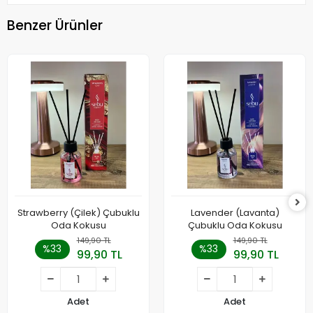
Benzer Ürünler
Strawberry (Çilek) Çubuklu
Lavender (Lavanta)
Oda Kokusu
Çubuklu Oda Kokusu
149,90 TL
149,90 TL
%33
%33
99,90 TL
99,90 TL
Adet
Adet