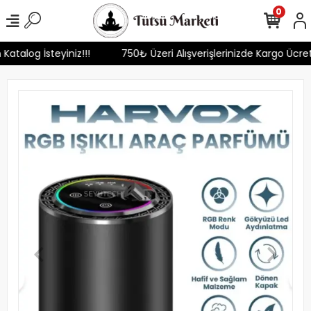
0
 Katalog İsteyiniz!!!
750₺ Üzeri Alışverişlerinizde Kargo Ücre