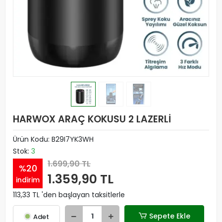
HARWOX ARAÇ KOKUSU 2 LAZERLİ
Ürün Kodu:
B29I7YK3WH
Stok:
3
1.699,90 TL
%20
1.359,90 TL
indirim
113,33 TL 'den başlayan taksitlerle
Sepete Ekle
Adet