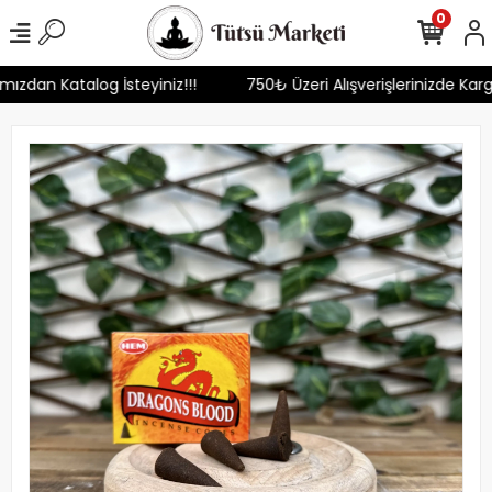
0
ımızdan Katalog İsteyiniz!!!
750₺ Üzeri Alışverişlerinizde Ka