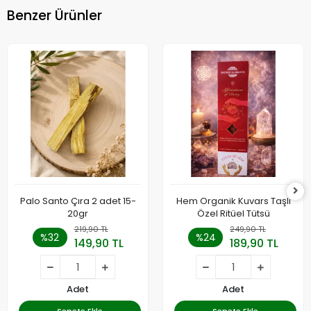
Benzer Ürünler
Palo Santo Çıra 2 adet 15-
Hem Organik Kuvars Taşlı
20gr
Özel Ritüel Tütsü
219,90 TL
249,90 TL
%32
%24
149,90 TL
189,90 TL
Adet
Adet