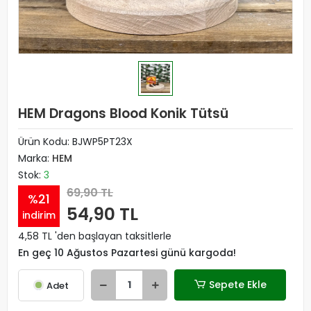
HEM Dragons Blood Konik Tütsü
Ürün Kodu:
BJWP5PT23X
Marka:
HEM
Stok:
3
69,90 TL
%21
54,90 TL
indirim
4,58 TL 'den başlayan taksitlerle
En geç 10 Ağustos Pazartesi günü kargoda!
Sepete Ekle
Adet