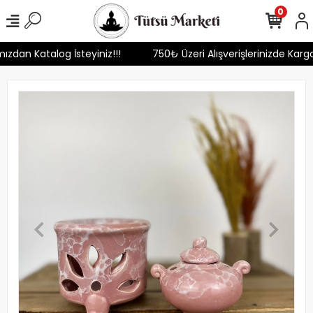
0
mızdan Katalog İsteyiniz!!!
750₺ Üzeri Alışverişlerinizde Kar