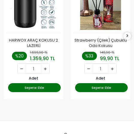
HARWOX ARAÇ KOKUSU 2
Strawberry (Çilek) Çubuklu
LAZERLİ
Oda Kokusu
1.699,90 TL
149,90 TL
%20
%33
1.359,90 TL
99,90 TL
Adet
Adet
Sepete Ekle
Sepete Ekle