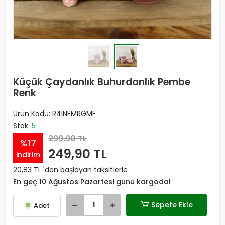
Küçük Çaydanlık Buhurdanlık Pembe
Renk
Ürün Kodu:
R4INFMRGMF
Stok:
5
299,90 TL
%17
249,90 TL
indirim
20,83 TL 'den başlayan taksitlerle
En geç 10 Ağustos Pazartesi günü kargoda!
Sepete Ekle
Adet