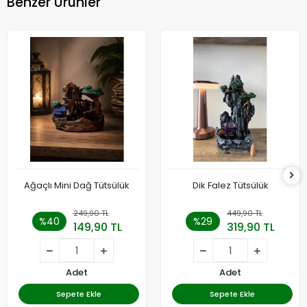
Benzer Ürünler
Ağaçlı Mini Dağ Tütsülük
Dik Falez Tütsülük
249,90 TL
449,90 TL
%40
%29
149,90 TL
319,90 TL
Adet
Adet
Sepete Ekle
Sepete Ekle