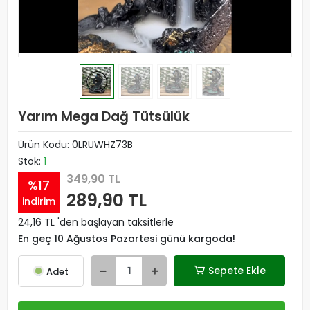
Yarım Mega Dağ Tütsülük
Ürün Kodu:
0LRUWHZ73B
Stok:
1
349,90 TL
%17
289,90 TL
indirim
24,16 TL 'den başlayan taksitlerle
En geç 10 Ağustos Pazartesi günü kargoda!
Sepete Ekle
Adet