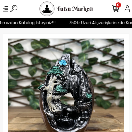
0
ttımızdan Katalog İsteyiniz!!!
750₺ Üzeri Alışverişlerinizde K