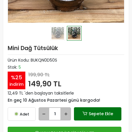
Mini Dağ Tütsülük
Ürün Kodu:
BUKQN0D50S
Stok:
5
199,90 TL
%25
149,90 TL
indirim
12,49 TL 'den başlayan taksitlerle
En geç 10 Ağustos Pazartesi günü kargoda!
Sepete Ekle
Adet