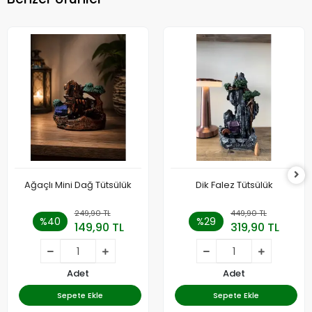
Ağaçlı Mini Dağ Tütsülük
Dik Falez Tütsülük
249,90 TL
449,90 TL
%40
%29
149,90 TL
319,90 TL
Adet
Adet
Sepete Ekle
Sepete Ekle