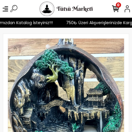
0
ımızdan Katalog İsteyiniz!!!
750₺ Üzeri Alışverişlerinizde Ka