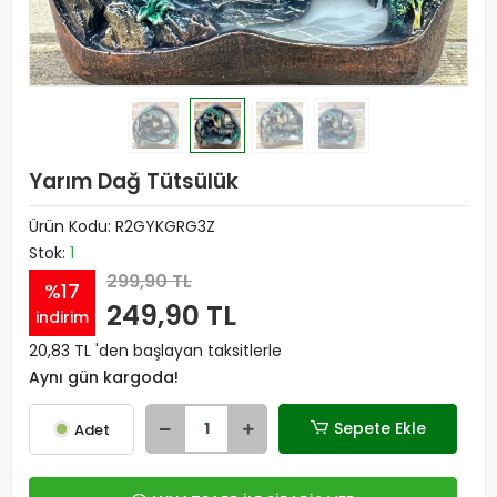
Yarım Dağ Tütsülük
Ürün Kodu:
R2GYKGRG3Z
Stok:
1
299,90 TL
%17
249,90 TL
indirim
20,83 TL 'den başlayan taksitlerle
Aynı gün kargoda!
Sepete Ekle
Adet