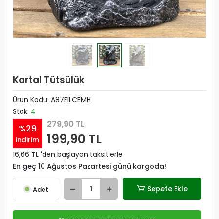
Kartal Tütsülük
Ürün Kodu:
A87FILCEMH
Stok:
4
279,90 TL
%29
199,90 TL
indirim
16,66 TL 'den başlayan taksitlerle
En geç 10 Ağustos Pazartesi günü kargoda!
Sepete Ekle
Adet