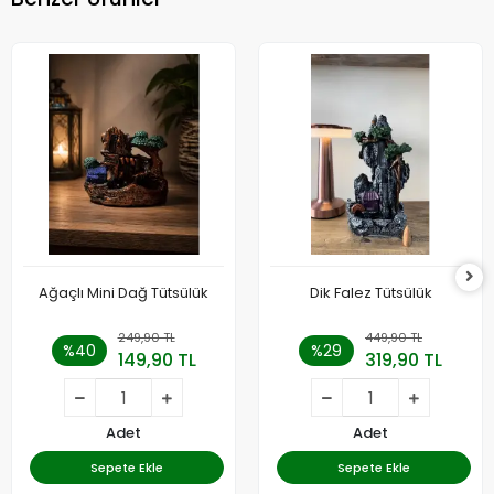
Ağaçlı Mini Dağ Tütsülük
Dik Falez Tütsülük
249,90 TL
449,90 TL
%40
%29
149,90 TL
319,90 TL
Adet
Adet
Sepete Ekle
Sepete Ekle