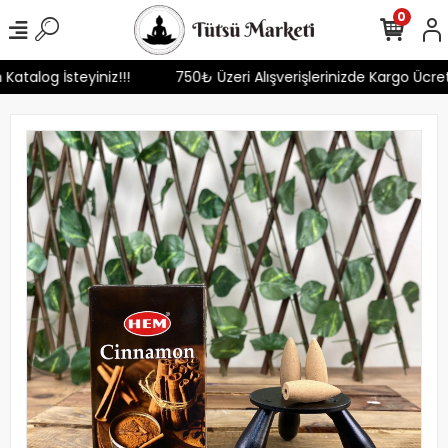
0
 Katalog İsteyiniz!!!
750₺ Üzeri Alışverişlerinizde Kargo Ücre