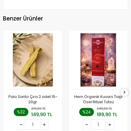
Benzer Ürünler
Palo Santo Çıra 2 adet 15-
Hem Organik Kuvars Taşlı
20gr
Özel Ritüel Tütsü
219,90 TL
249,90 TL
%32
%24
149,90 TL
189,90 TL