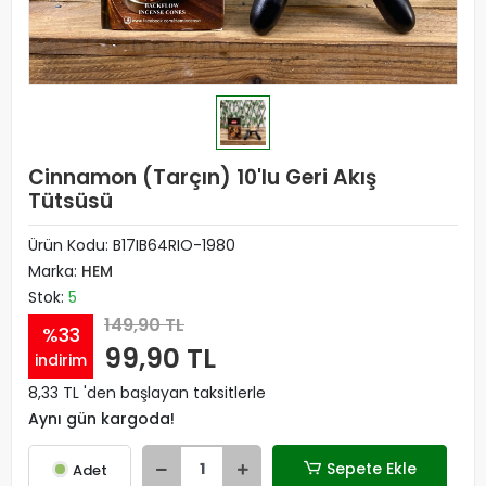
Cinnamon (Tarçın) 10'lu Geri Akış
Tütsüsü
Ürün Kodu:
B17IB64RIO-1980
Marka:
HEM
Stok:
5
149,90 TL
%33
99,90 TL
indirim
8,33 TL 'den başlayan taksitlerle
Aynı gün kargoda!
Sepete Ekle
Adet