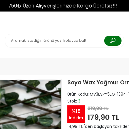
!!!
750₺ Üzeri Alışverişlerinizde Kargo Ücretsiz
Soya Wax Yağmur Orm
Ürün Kodu:
MV3ESPY5EG-1394-
Stok:
3
219,90 TL
%18
179,90 TL
indirim
14,99 TL 'den başlayan taksitler