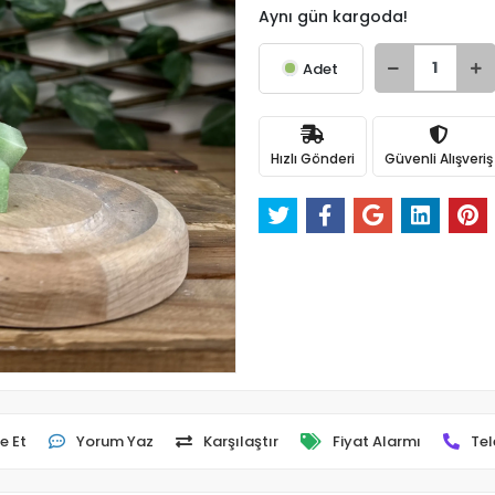
Aynı gün kargoda!
Adet
Hızlı Gönderi
Güvenli Alışveriş
e Et
Yorum Yaz
Karşılaştır
Fiyat Alarmı
Tel