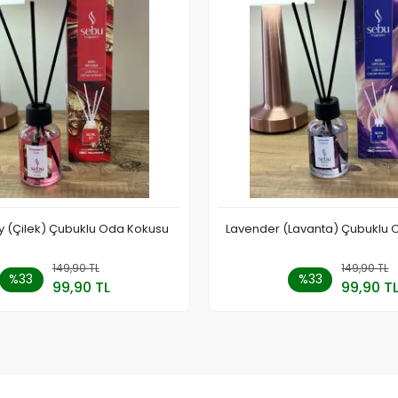
y (Çilek) Çubuklu Oda Kokusu
Lavender (Lavanta) Çubuklu 
149,90 TL
Sepete Ekle
149,90 TL
Sepete
%33
%33
99,90 TL
99,90 T
Adet
Adet