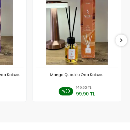
Oda Kokusu
Mango Çubuklu Oda Kokusu
 Ekle
149,90 TL
Sepete Ekle
%33
L
99,90 TL
Adet