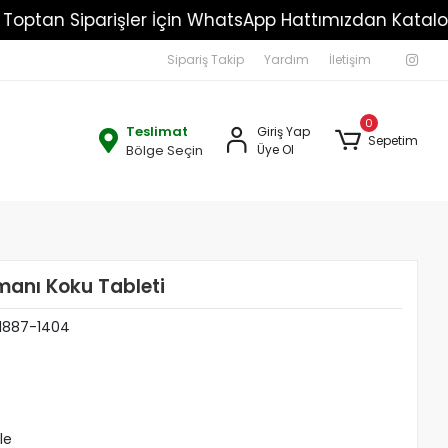
!!!
Toptan Siparişler İçin WhatsApp Hattımızdan K
Sipariş Takip
Yardım
İletişim
0
Teslimat
Giriş Yap
Sepetim
Bölge Seçin
Üye Ol
anı Koku Tableti
1887-1404
le