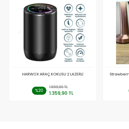
HARWOX ARAÇ KOKUSU 2 LAZERLİ
Strawberr
1.699,90 TL
Sepete Ekle
%20
1.359,90 TL
Adet