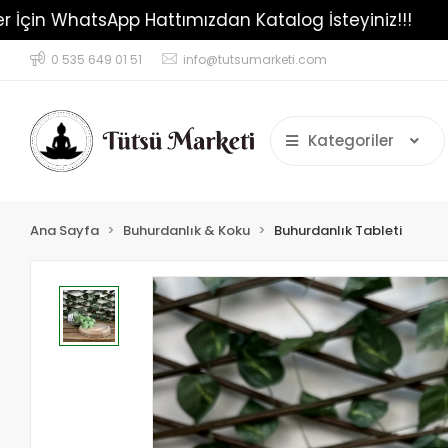
iparişler İçin WhatsApp Hattımızdan Katalog İsteyiniz
0 535 649 01 51
info@tutsumarketi.com
Kategoriler
Ana Sayfa
Buhurdanlık & Koku
Buhurdanlık Tableti