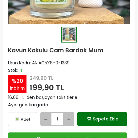
Kavun Kokulu Cam Bardak Mum
Ürün Kodu:
ANIAC5X8H0-1339
Stok:
4
249,90 TL
%20
199,90 TL
indirim
16,66 TL 'den başlayan taksitlerle
Aynı gün kargoda!
Sepete Ekle
Adet