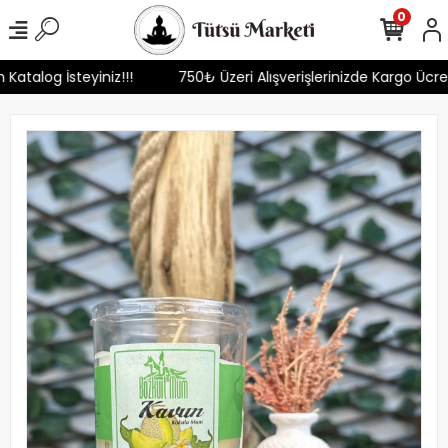
0
n Katalog İsteyiniz!!!
750₺ Üzeri Alışverişlerinizde Kargo Ücr